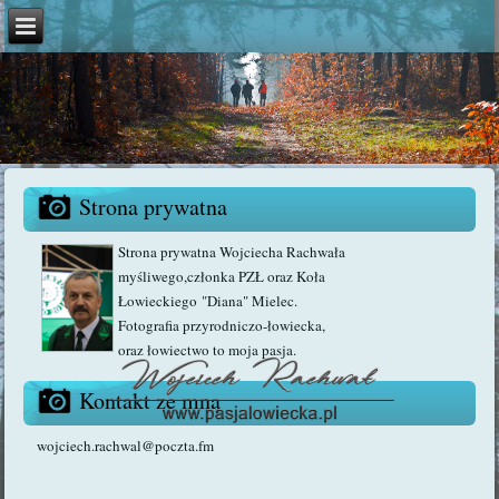
Strona prywatna
Strona prywatna Wojciecha Rachwała
myśliwego,członka PZŁ oraz Koła
Łowieckiego "Diana" Mielec.
Fotografia przyrodniczo-łowiecka,
oraz łowiectwo to moja pasja.
Kontakt ze mną
wojciech.rachwal@poczta.fm