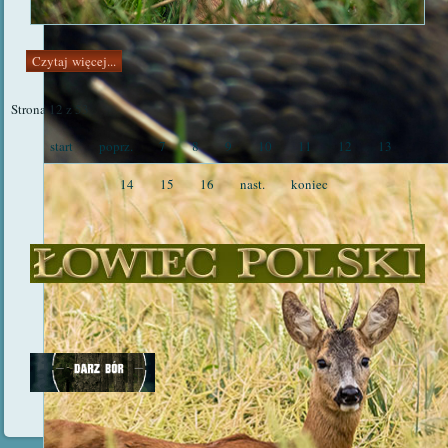
Czytaj więcej...
Strona 12 z 53
start
poprz.
7
8
9
10
11
12
13
14
15
16
nast.
koniec