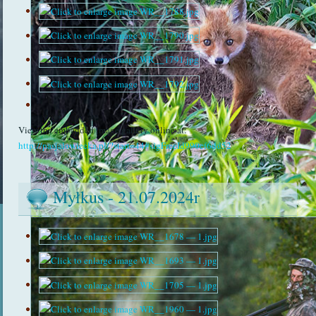
View the embedded image gallery online at:
http://pasjalowiecka.pl/?start=44#sigFreeId990cf6dd52
Myłkus - 21.07.2024r