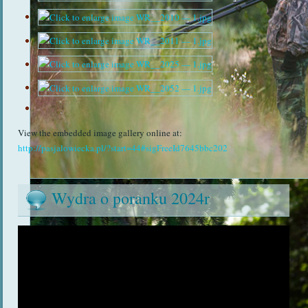
View the embedded image gallery online at:
http://pasjalowiecka.pl/?start=44#sigFreeId7645bbc202
Wydra o poranku 2024r