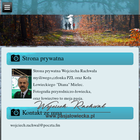
Strona prywatna
Strona prywatna Wojciecha Rachwała
myśliwego,członka PZŁ oraz Koła
Łowieckiego "Diana" Mielec.
Fotografia przyrodniczo-łowiecka,
oraz łowiectwo to moja pasja.
Kontakt ze mną
wojciech.rachwal@poczta.fm