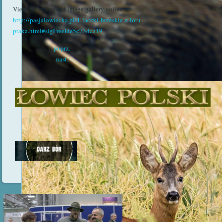
View the embedded image gallery online at:
http://pasjalowiecka.pl/1-laczki-brzeskie-z-lotu-
ptaka.html#sigFreeIde5c73dca19
poprz.
nast.