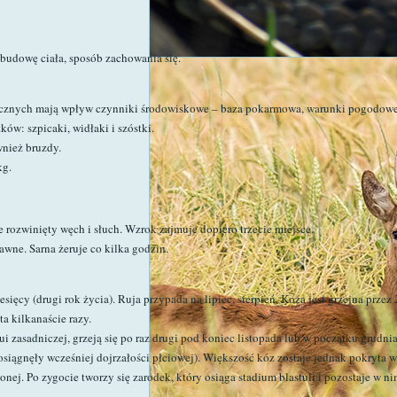
budowę ciała, sposób zachowania się.
ycznych mają wpływ czynniki środowiskowe – baza pokarmowa, warunki pogodowe,
w: szpicaki, widłaki i szóstki.
wnież bruzdy.
kg.
 rozwinięty węch i słuch. Wzrok zajmuje dopiero trzecie miejsce.
wne. Sarna żeruje co kilka godzin.
ięcy (drugi rok życia). Ruja przypada na lipiec, sierpień. Koza jest grzejna przez 
ta kilkanaście razy.
rui zasadniczej, grzeją się po raz drugi pod koniec listopada lub w początku grud
siągnęły wcześniej dojrzałości płciowej). Większość kóz zostaje jednak pokryta w o
ej. Po zygocie tworzy się zarodek, który osiąga stadium blastuli i pozostaje w n