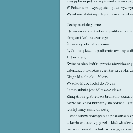
z wyjątkiem północnej Skandynawii i pó
W Polsce sarna występuje – poza wyższymi
Wynikiem dalekiej adaptacji środowiskow
Cechy morfologiczne
Głowa sarny jest krótka, z profilu o zar
chrapami koloru czarnego.
Świece są brtunatnoczarne.
Łyżki mają kształt podłużnie owalny, a d
Tułów krępy.
Kwiat bardzo krótki, prawie niewidoczny
Uderzająco wysokie i cienkie są cewki, za
Długość ciała ok. 130 cm.
Wysokość dochodzi do 75 cm.
Latem suknia jest żółtawo-rudawa.
Zimą strona grzbietowa brunatno-szara, bo
Koźle ma kolor brunatny, na bokach i gr
letniej szaty sarny dorosłej.
U osobników dorosłych na pośladkach znaj
U kozła widoczny pędzel – kiść włosów wy
Koza natomiast ma fartuszek – gęstą kiść