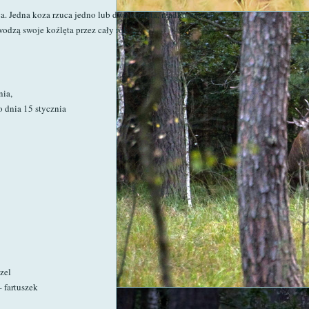
a. Jedna koza rzuca jedno lub dwa koźlęta, rzadko więcej.
wodzą swoje koźlęta przez cały rok.
nia,
o dnia 15 stycznia
zel
 fartuszek