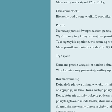
Masa sarny waha się od 12 do 20 kg.
Określenie wieku
Bierzemy pod uwagę wielkość osobnika, 
Poroże
Na rozwój parostków oprócz cech genet
Wyróżniamy trzy formy rozwojowe parostkó
Tyki są zwykle uperlone, widoczne są ró
Masa parostków może dochodzić do 0,7 
Tryb życia
Sarna ma przede wszystkim bardzo dobrze
W pokarmie sarny przeważają rośliny upra
Rozmnażanie się
Dojrzałość płciową osiąga w wieku 14 mies
odstępuje jej na krok. Koza zostaje pokry
Kozy, które nie zostały pokryte podczas 
pokryte (głównie młode kózki, które nie o
do grudnia nazywamy okresem ciąży utajon
nabiera tempa.