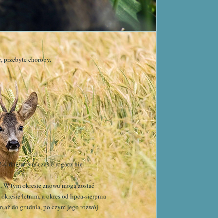
 przebyte choroby.
2-4 dni, w tym czasie rogacz nie
nia. W tym okresie znowu mogą zostać
kresie letnim, a okres od lipca-sierpnia
im aż do grudnia, po czym jego rozwój