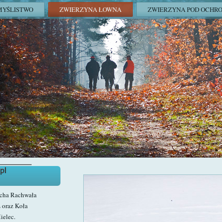
MYŚLISTWO
ZWIERZYNA ŁOWNA
ZWIERZYNA POD OCHR
echa Rachwała
 oraz Koła
ielec.