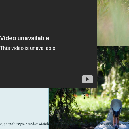
 najpospolitszym przedstawicielem gatunków jeleniowatych, występującym na obsza