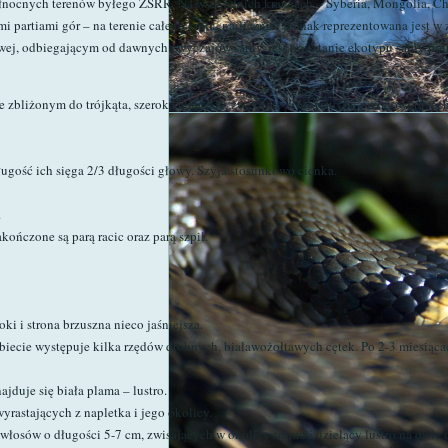
łnocnych terenów byłego ZSRR. Na wschodnich krańcach – Syberia, Mongolia, Chin
 partiami gór – na terenie całego kraju, najliczniej jednak reprezentowana jest w 
ej, odbiegającym od dawnych zwyczajów sarny, jest powstanie ekotypu sarny pol
ysie zbliżonym do trójkąta, szeroka u nasady, zwęża się klinowato ku przodowi prze
ługość ich sięga 2/3 długości głowy. Szyja stosunkowo cienka.
.
kończone są parą racic oraz parą szpil.
ki i strona brzuszna nieco jaśniejsza.
zbiecie występuje kilka rzędów drobnych, białawożołtawych cętek. Po 2-3 miesią
duje się biała plama – lustro.
rastających z napletka i jego okolicy.
 włosów o długości 5-7 cm, zwisających w okolicy sromu i dzielący lustro na dwie c