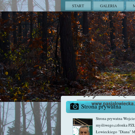
START
GALERIA
Strona prywatna
Strona prywatna Wojci
myśliwego,członka PZŁ
Łowieckiego "Diana" M