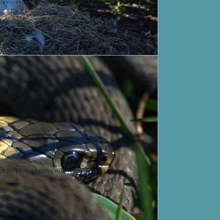
y – żyje sarna syberyjska.
zachodniej jego części.
nej.
chodząc w gębę, która zakończona jest
cach przydziewa nową suknię podobną do
zęści.