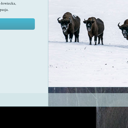
-łowiecka,
pasja.