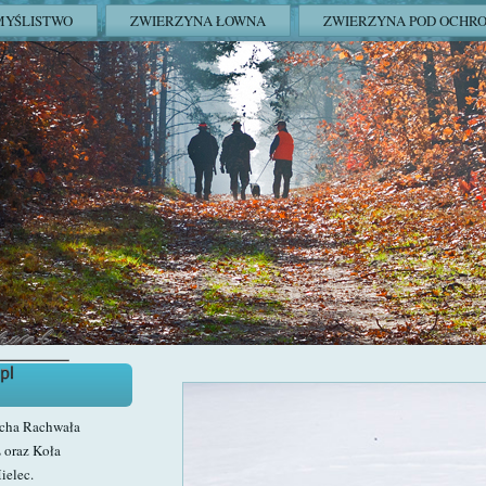
MYŚLISTWO
ZWIERZYNA ŁOWNA
ZWIERZYNA POD OCHR
echa Rachwała
 oraz Koła
ielec.