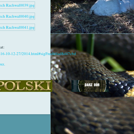
at:
02-16-10-12-27/2014.html#sigFreeId4ad8d47cbd
rz.