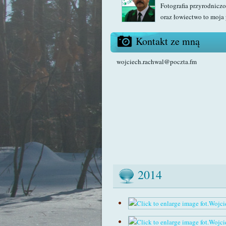
Fotografia przyrodniczo
oraz łowiectwo to moja 
Kontakt ze mną
wojciech.rachwal@poczta.fm
2014