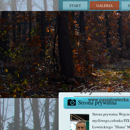
START
GALERIA
Strona prywatna
Strona prywatna Wojci
myśliwego,członka PZŁ
Łowieckiego "Diana" M